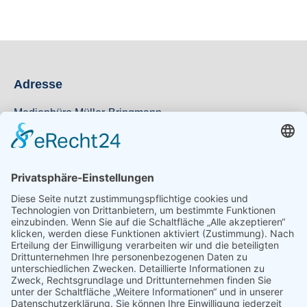
Adresse
Medienbüro Müller-Bringmann
Hegerstraße 11
41239 Mönchengladbach
Kontakt
Telefonnummer
02166 62 820
E-Mail
info@muebri.de