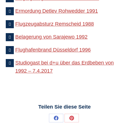
Ermordung Detlev Rohwedder 1991
Flugzeugabsturz Remscheid 1988
Belagerung von Sarajewo 1992
Flughafenbrand Düsseldorf 1996
Studiogast bei d+u über das Erdbeben von
1992 – 7.4.2017
Teilen Sie diese Seite
Share
Share