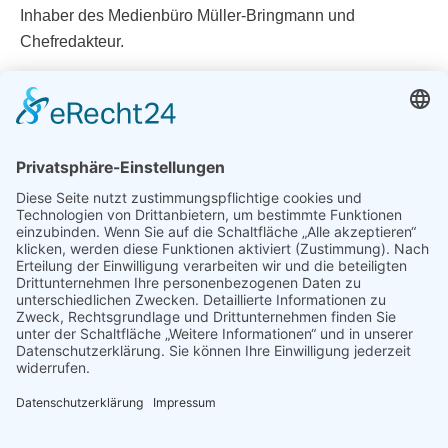
Inhaber des Medienbüro Müller-Bringmann und
Chefredakteur.
Telefon 02166-62820
Finden Sie uns auf:
Facebook
YouTube
Instagram
E-
page
page
page
Mail
opens
opens
opens
page
Wir machen die PR!
in
in
in
opens
new
new
new
in
window
window
window
new
window